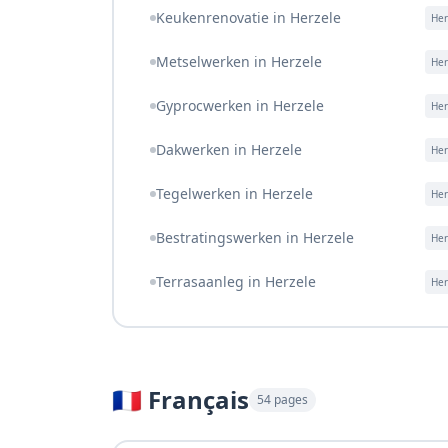
Keukenrenovatie in Herzele
Her
Metselwerken in Herzele
Her
Gyprocwerken in Herzele
Her
Dakwerken in Herzele
Her
Tegelwerken in Herzele
Her
Bestratingswerken in Herzele
Her
Terrasaanleg in Herzele
Her
🇫🇷 Français
54
pages