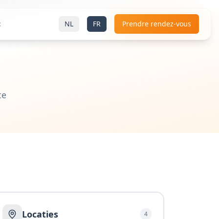
t
NL
FR
Prendre rendez-vous
te
Locaties
4