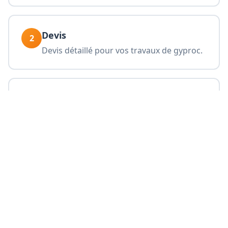
Devis
2
Devis détaillé pour vos travaux de gyproc.
Pose
3
Pose professionnelle à Herzele.
Finition
4
Finition lisse prête pour la peinture.