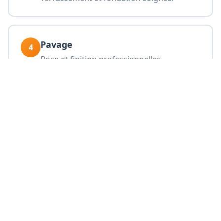
Pavage
4
Pose et finition professionnelles.
Pavage à et environs
Une belle allée ou terrasse pavée augmente la
valeur et l'esthétique de votre habitation. DSV
Construction livre des pavages de qualité.
Questions Fréquentes sur
Pavage