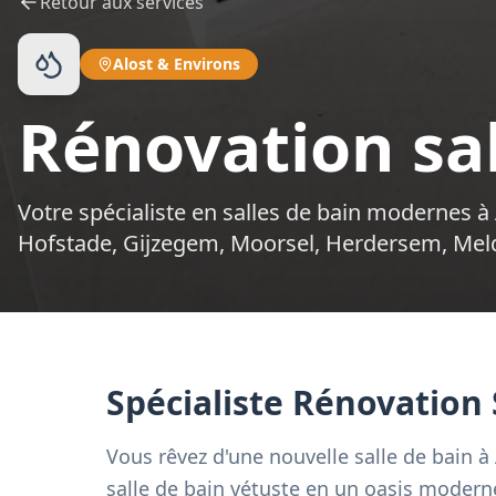
Retour aux services
Alost
&
Environs
Rénovation sal
Votre spécialiste en salles de bain modernes 
Hofstade, Gijzegem, Moorsel, Herdersem, Me
Spécialiste Rénovation 
Vous rêvez d'une nouvelle salle de bain à
salle de bain vétuste en un oasis moderne