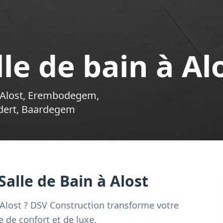
le de bain à Al
à Alost, Erembodegem,
ldert, Baardegem
Salle de Bain à Alost
 Alost ? DSV Construction transforme votre
 de confort et de luxe.