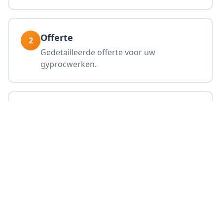
Offerte
2
Gedetailleerde offerte voor uw
gyprocwerken.
Plaatsing
3
Professionele plaatsing in Denderleeuw.
Afwerking
4
Strakke afwerking klaar voor
schilderwerk.