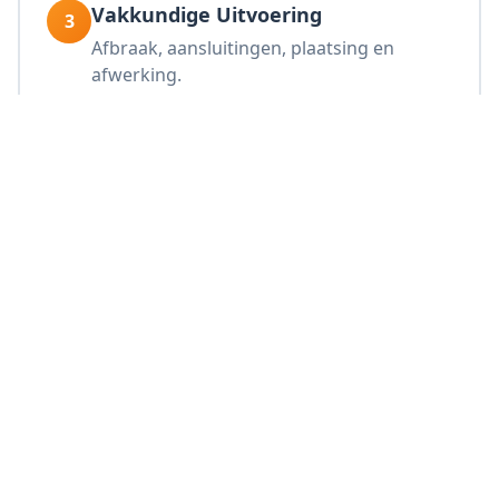
Vakkundige Uitvoering
3
Afbraak, aansluitingen, plaatsing en
afwerking.
Oplevering
4
Uw nieuwe keuken in Herzele wordt
gecontroleerd en opgeleverd.
De perfecte keuken in
Herzele
Een nieuwe keuken in Herzele verhoogt het
woongenot en de waarde van uw woning. DSV