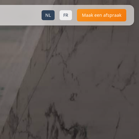
NL
FR
Maak een afspraak